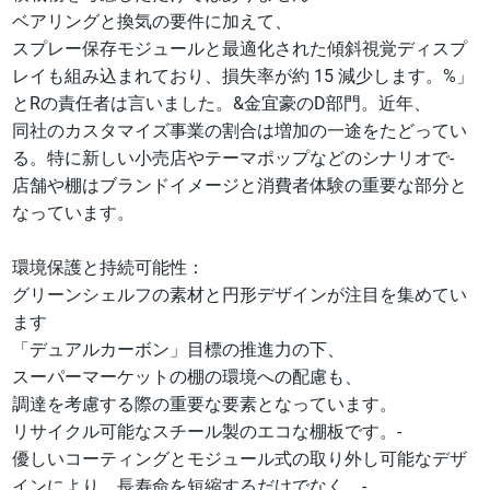
ベアリングと換気の要件に加えて、
スプレー保存モジュールと最適化された傾斜視覚ディスプ
レイも組み込まれており、損失率が約 15 減少します。%」
とRの責任者は言いました。&金宜豪のD部門。近年、
同社のカスタマイズ事業の割合は増加の一途をたどってい
る。特に新しい小売店やテーマポップなどのシナリオで-
店舗や棚はブランドイメージと消費者体験の重要な部分と
なっています。
環境保護と持続可能性：
グリーンシェルフの素材と円形デザインが注目を集めてい
ます
「デュアルカーボン」目標の推進力の下、
スーパーマーケットの棚の環境への配慮も、
調達を考慮する際の重要な要素となっています。
リサイクル可能なスチール製のエコな棚板です。-
優しいコーティングとモジュール式の取り外し可能なデザ
インにより、長寿命を短縮するだけでなく、-