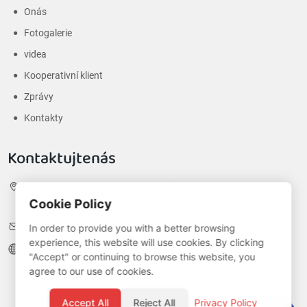
Onás
Fotogalerie
videa
Kooperativní klient
Zprávy
Kontakty
Kontaktujtenás
Adresa:
No. 2, Fuqiang Road, Jinhu Economic Development New
Cookie Policy
District, Huai 'an City, Jiangsu Province, China
E-pošta:
nico@jyhshelf.com
In order to provide you with a better browsing
experience, this website will use cookies. By clicking
Web:
jyhshelf.com
"Accept" or continuing to browse this website, you
agree to our use of cookies.
Accept All
Reject All
Privacy Policy