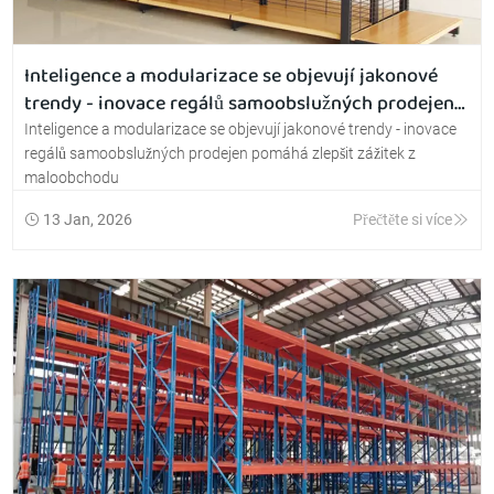
Inteligence a modularizace se objevují jakonové
trendy - inovace regálů samoobslužných prodejen
pomáhá zlepšit zážitek z maloobchodu
Inteligence a modularizace se objevují jakonové trendy - inovace
regálů samoobslužných prodejen pomáhá zlepšit zážitek z
maloobchodu
13 Jan, 2026
Přečtěte si více