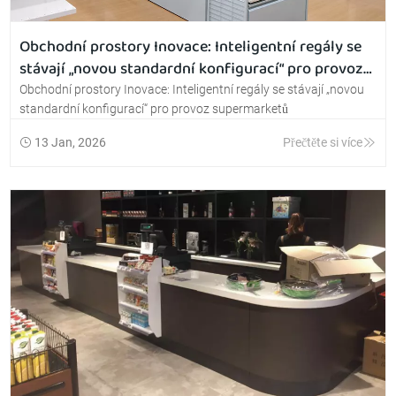
Obchodní prostory Inovace: Inteligentní regály se
stávají „novou standardní konfigurací“ pro provoz
supermarketů
Obchodní prostory Inovace: Inteligentní regály se stávají „novou
standardní konfigurací“ pro provoz supermarketů
13 Jan, 2026
Přečtěte si více