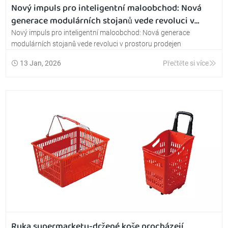
Nový impuls pro inteligentní maloobchod: Nová
generace modulárních stojanů vede revoluci v
prostoru prodejen
Nový impuls pro inteligentní maloobchod: Nová generace
modulárních stojanů vede revoluci v prostoru prodejen
13 Jan, 2026
Přečtěte si více
Ruka supermarketu-držené koše procházejí