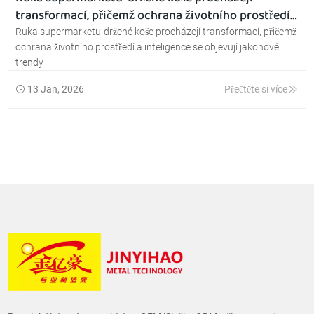
transformací, přičemž ochrana životního prostředí
a inteligence se objevují jakonové trendy
Ruka supermarketu-držené koše procházejí transformací, přičemž
ochrana životního prostředí a inteligence se objevují jakonové
trendy
13 Jan, 2026
Přečtěte si více