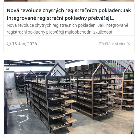
Nová revoluce chytrých registračních pokladen: Jak
integrované registrační pokladny přetvářejí
maloobchodní zkušenosti
Nová revoluce chytrých registračních pokladen: Jak integrované
registrační pokladny přetvářejí maloobchodní zkušenosti
13 Jan, 2026
Přečtěte si více