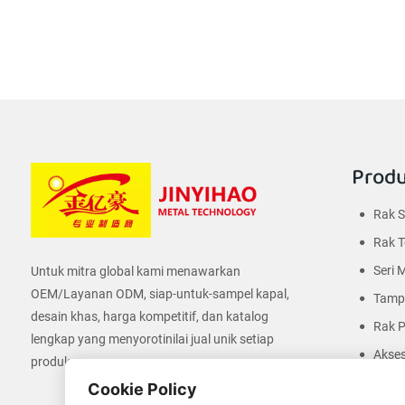
Prod
Rak 
Rak T
Seri 
Untuk mitra global kami menawarkan
OEM/Layanan ODM, siap-untuk-sampel kapal,
Tampi
desain khas, harga kompetitif, dan katalog
Rak 
lengkap yang menyorotinilai jual unik setiap
Akses
produk.
Cookie Policy