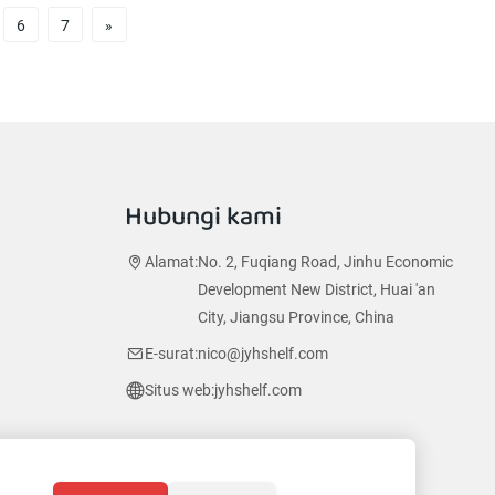
6
7
»
Hubungi kami
Alamat:
No. 2, Fuqiang Road, Jinhu Economic
Development New District, Huai 'an
City, Jiangsu Province, China
E-surat:
nico@jyhshelf.com
Situs web:
jyhshelf.com