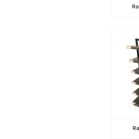
Ra
Ra