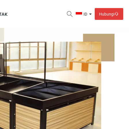
TAK
Hubungi
ID