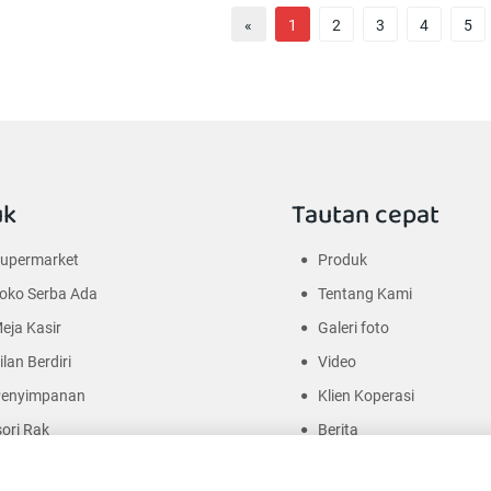
«
1
2
3
4
5
uk
Tautan cepat
Supermarket
Produk
oko Serba Ada
Tentang Kami
Meja Kasir
Galeri foto
lan Berdiri
Video
Penyimpanan
Klien Koperasi
ori Rak
Berita
Kontak