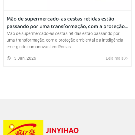
Mão de supermercado-as cestas retidas estão
passando por uma transformação, com a proteção
ambiental e a inteligência emergindo comonovas
Mão de supermercado-as cestas retidas estão passando por
tendências
uma transformação, com a proteção ambiental e a inteligência
emergindo comonovas tendências
13 Jan, 2026
Leia mais