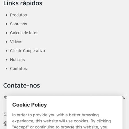
Links rápidos
Produtos
Sobrenós
Galeria de fotos
Vídeos
Cliente Cooperativo
Notícias
Contatos
Contate-nos
Endereço:
No. 2, Fuqiang Road, Jinhu Economic Development New
Cookie Policy
District, Huai 'an City, Jiangsu Province, China
E-correspondência:
nico@jyhshelf.com
In order to provide you with a better browsing
experience, this website will use cookies. By clicking
Site:
jyhshelf.com
"Accept" or continuing to browse this website, you