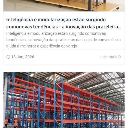
Inteligência e modularização estão surgindo
comonovas tendências - a inovação das prateleiras
das lojas de conveniência ajuda a melhorar a
Inteligência e modularização estão surgindo comonovas
experiência de varejo
tendências - a inovação das prateleiras das lojas de conveniência
ajuda a melhorar a experiência de varejo
13 Jan, 2026
Leia mais