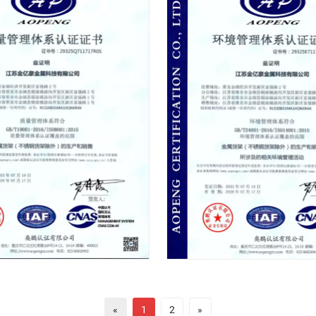
«
1
2
»