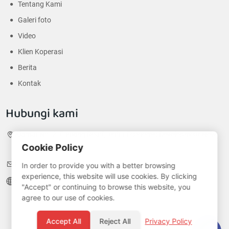
Tentang Kami
Galeri foto
Video
Klien Koperasi
Berita
Kontak
Hubungi kami
Alamat:
No. 2, Fuqiang Road, Jinhu Economic Development New
Cookie Policy
District, Huai 'an City, Jiangsu Province, China
E-surat:
nico@jyhshelf.com
In order to provide you with a better browsing
experience, this website will use cookies. By clicking
Situs web:
jyhshelf.com
"Accept" or continuing to browse this website, you
agree to our use of cookies.
Accept All
Reject All
Privacy Policy